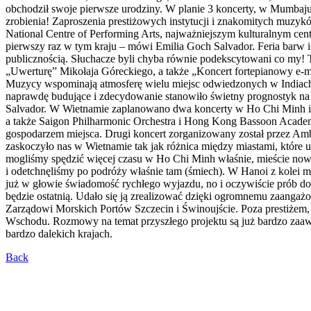
obchodził swoje pierwsze urodziny. W planie 3 koncerty, w Mumbaju
zrobienia! Zaproszenia prestiżowych instytucji i znakomitych muzykó
National Centre of Performing Arts, najważniejszym kulturalnym cent
pierwszy raz w tym kraju – mówi Emilia Goch Salvador. Feria barw 
publicznością. Słuchacze byli chyba równie podekscytowani co my! 
„Uwerturę” Mikołaja Góreckiego, a także „Koncert fortepianowy e-mo
Muzycy wspominają atmosferę wielu miejsc odwiedzonych w Indiach, je
naprawdę budujące i zdecydowanie stanowiło świetny prognostyk na 
Salvador. W Wietnamie zaplanowano dwa koncerty w Ho Chi Minh i H
a także Saigon Philharmonic Orchestra i Hong Kong Bassoon Acade
gospodarzem miejsca. Drugi koncert zorganizowany został przez Amb
zaskoczyło nas w Wietnamie tak jak różnica między miastami, które 
mogliśmy spędzić więcej czasu w Ho Chi Minh właśnie, mieście now
i odetchnęliśmy po podróży właśnie tam (śmiech). W Hanoi z kolei m
już w głowie świadomość rychłego wyjazdu, no i oczywiście prób do k
będzie ostatnią. Udało się ją zrealizować dzięki ogromnemu zaangaż
Zarządowi Morskich Portów Szczecin i Świnoujście. Poza prestiżem,
Wschodu. Rozmowy na temat przyszłego projektu są już bardzo zaawa
bardzo dalekich krajach.
Back