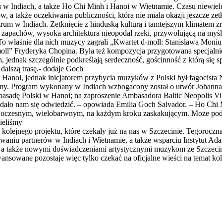
 w Indiach, a także Ho Chi Minh i Hanoi w Wietnamie. Czasu niewiel
w, a także oczekiwania publiczności, która nie miała okazji jeszcze z
rum w Indiach. Zetknięcie z hinduską kulturą i tamtejszym klimatem zr
i zapachów, wysoka architektura nieopodal rzeki, przywołującą na my
To właśnie dla nich muzycy zagrali „Kwartet d-moll: Stanisława Moniu
ll” Fryderyka Chopina. Była też kompozycja przygotowana specjalnie 
dnak szczególnie podkreślają serdeczność, gościnność z którą się spo
dalszą trasę.- dodaje Goch
anoi, jednak inicjatorem przybycia muzyków z Polski był fagocista
my. Program wykonany w Indiach wzbogacony został o utwór Johanna 
asadę Polski w Hanoi; na zaproszenie Ambasadora Baltic Neopolis Vir
udało nam się odwiedzić. – opowiada Emilia Goch Salvador. – Ho Chi 
oczesnym, wielobarwnym, na każdym kroku zaskakującym. Może podoba
ieliśmy
olejnego projektu, które czekały już na nas w Szczecinie. Tegoroczna 
owaniu partnerów w Indiach i Wietnamie, a także wsparciu Instytut A
 a także nowymi doświadczeniami artystycznymi muzykom ze Szczecina
nsowane pozostaje więc tylko czekać na oficjalne wieści na temat ko