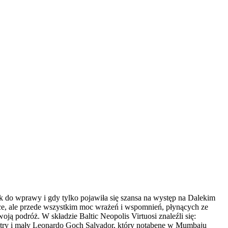
ak do wprawy i gdy tylko pojawiła się szansa na występ na Dalekim
ce, ale przede wszystkim moc wrażeń i wspomnień, płynących ze
ją podróż. W składzie Baltic Neopolis Virtuosi znaleźli się:
estry i mały Leonardo Goch Salvador, który notabene w Mumbaju