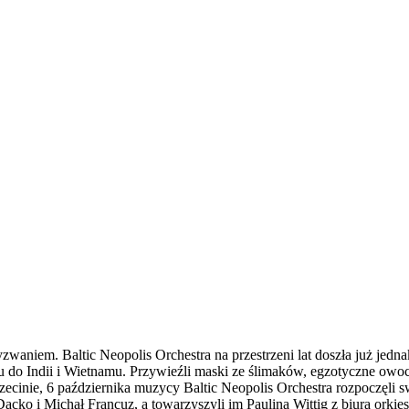
waniem. Baltic Neopolis Orchestra na przestrzeni lat doszła już jedn
 do Indii i Wietnamu. Przywieźli maski ze ślimaków, egzotyczne owo
ecinie, 6 października muzycy Baltic Neopolis Orchestra rozpoczęli swo
acko i Michał Francuz, a towarzyszyli im Paulina Wittig z biura orki