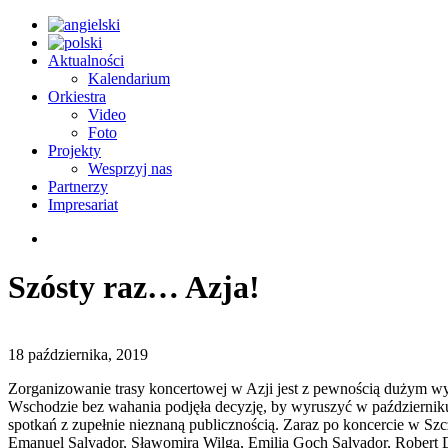
Aktualności
Kalendarium
Orkiestra
Video
Foto
Projekty
Wesprzyj nas
Partnerzy
Impresariat
Szósty raz… Azja!
18 października, 2019
Zorganizowanie trasy koncertowej w Azji jest z pewnością dużym wyz
Wschodzie bez wahania podjęła decyzję, by wyruszyć w październiku
spotkań z zupełnie nieznaną publicznością. Zaraz po koncercie w Szcz
Emanuel Salvador, Sławomira Wilga, Emilia Goch Salvador, Robert D