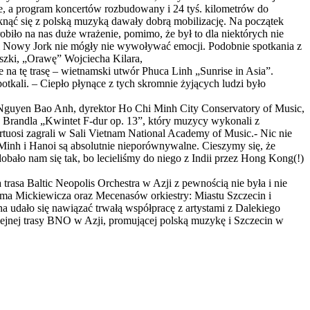
e, a program koncertów rozbudowany i 24 tyś. kilometrów do
etknąć się z polską muzyką dawały dobrą mobilizację. Na początek
obiło na nas duże wrażenie, pomimo, że był to dla niektórych nie
śl Nowy Jork nie mógły nie wywoływać emocji. Podobnie spotkania z
szki, „Orawę” Wojciecha Kilara,
na tę trasę – wietnamski utwór Phuca Linh „Sunrise in Asia”.
tkali. – Ciepło płynące z tych skromnie żyjących ludzi było
 Nguyen Bao Anh, dyrektor Ho Chi Minh City Conservatory of Music,
Brandla „Kwintet F-dur op. 13”, który muzycy wykonali z
tuosi zagrali w Sali Vietnam National Academy of Music.- Nic nie
Minh i Hanoi są absolutnie nieporównywalne. Cieszymy się, że
ło nam się tak, bo lecieliśmy do niego z Indii przez Hong Kong(!)
trasa Baltic Neopolis Orchestra w Azji z pewnością nie była i nie
dama Mickiewicza oraz Mecenasów orkiestry: Miastu Szczecin i
 udało się nawiązać trwałą współpracę z artystami z Dalekiego
lejnej trasy BNO w Azji, promującej polską muzykę i Szczecin w