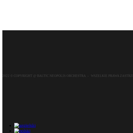
dostępne opcje
2022 © COPYRIGHT @ BALTIC NEOPOLIS ORCHESTRA – WSZELKIE PRAWA ZASTR