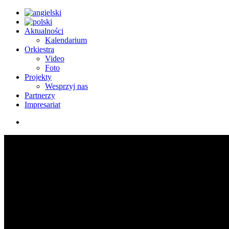
Aktualności
Kalendarium
Orkiestra
Video
Foto
Projekty
Wesprzyj nas
Partnerzy
Impresariat