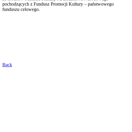
pochodzących z Fundusz Promocji Kultury – państwowego
funduszu celowego.
Back
WESPRZYJ NASZĄ
ORKIESTRĘ!