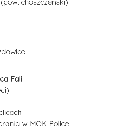
 (pow. choszczeński)
zdowice
ca Fali
ci)
olicach
brania w MOK Police