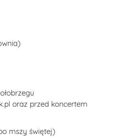
ownia)
Kołobrzegu
ik.pl oraz przed koncertem
(po mszy świętej)