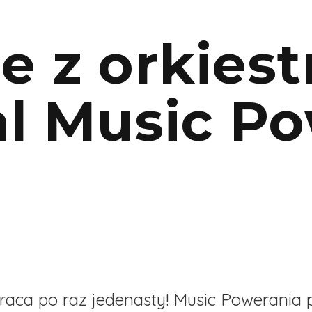
 z orkiestr
al Music P
wraca po raz jedenasty! Music Powerania