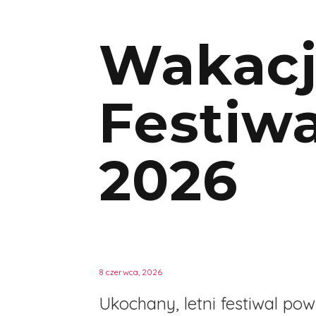
Wakacje
Festiw
2026
8 czerwca, 2026
Ukochany, letni festiwal po