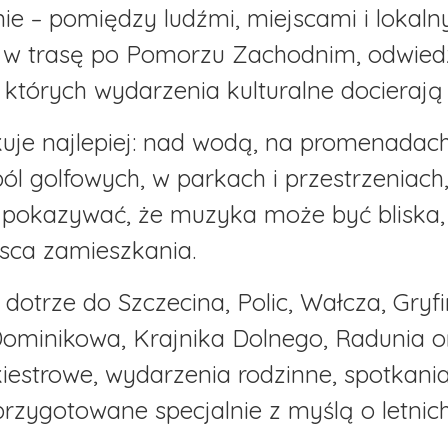
e – pomiędzy ludźmi, miejscami i lokalny
 w trasę po Pomorzu Zachodnim, odwiedz
o których wydarzenia kulturalne docierają
uje najlepiej: nad wodą, na promenadach
ól golfowych, w parkach i przestrzeniach,
pokazywać, że muzyka może być bliska, 
jsca zamieszkania.
 dotrze do Szczecina, Polic, Wałcza, Gryf
ominikowa, Krajnika Dolnego, Radunia 
kiestrowe, wydarzenia rodzinne, spotkania
 przygotowane specjalnie z myślą o letnic