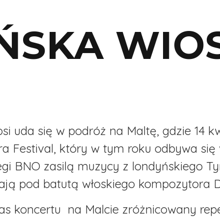
ŃSKA WIO
osi uda się w podróż na Maltę, gdzie 14 k
ra Festival, który w tym roku odbywa się
eregi BNO zasilą muzycy z londyńskiego Ty
grają pod batutą włoskiego kompozytora Di
s koncertu na Malcie zróżnicowany repe