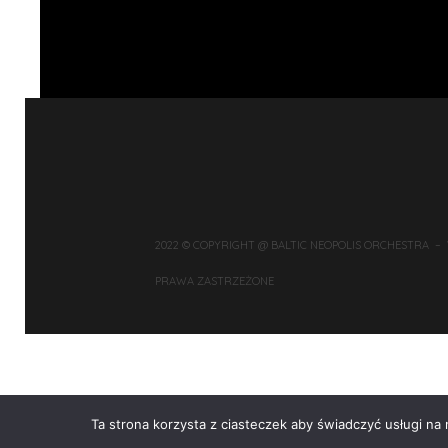
2022 © COPYRIGHT @ BALTIC NEOPOLIS ORCHESTRA –
PRAWA ZASTRZEŻONE
Ta strona korzysta z ciasteczek aby świadczyć usługi na