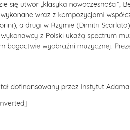
ie się utwór „klasyka nowoczesności”, Be
e wykonane wraz z kompozycjami współcz
Fiorini), a drugi w Rzymie (Dimitri Scarla
wykonawcy z Polski ukażą spectrum muzy
łym bogactwie wyobraźni muzycznej. Pre
ostał dofinansowany przez Instytut Adama