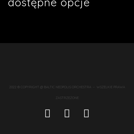
dostępne opcje
2022 © COPYRIGHT @ BALTIC NEOPOLIS ORCHESTRA – WSZELKIE PRAWA
ZASTRZEŻONE