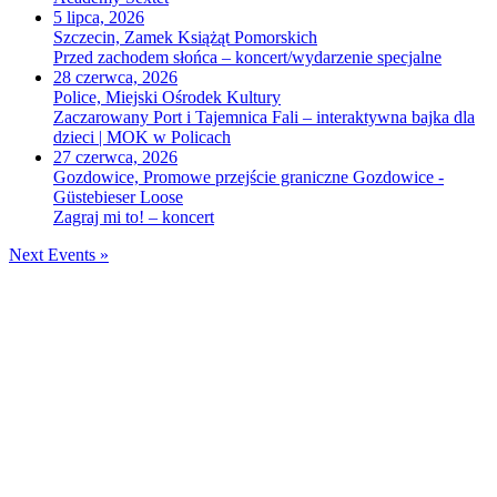
5 lipca, 2026
Szczecin, Zamek Książąt Pomorskich
Przed zachodem słońca – koncert/wydarzenie specjalne
28 czerwca, 2026
Police, Miejski Ośrodek Kultury
Zaczarowany Port i Tajemnica Fali – interaktywna bajka dla
dzieci | MOK w Policach
27 czerwca, 2026
Gozdowice, Promowe przejście graniczne Gozdowice -
Güstebieser Loose
Zagraj mi to! – koncert
Next Events »
WESPRZYJ NASZĄ
ORKIESTRĘ!