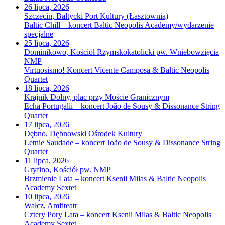
26 lipca, 2026
Szczecin, Bałtycki Port Kultury (Łasztownia)
Baltic Chill – koncert Baltic Neopolis Academy/wydarzenie
specjalne
25 lipca, 2026
Dominikowo, Kościół Rzymskokatolicki pw. Wniebowzięcia
NMP
Virtuosismo! Koncert Vicente Camposa & Baltic Neopolis
Quartet
18 lipca, 2026
Krajnik Dolny, plac przy Moście Granicznym
Echa Portugalii – koncert João de Sousy & Dissonance String
Quartet
17 lipca, 2026
Dębno, Dębnowski Ośrodek Kultury
Letnie Saudade – koncert João de Sousy & Dissonance String
Quartet
11 lipca, 2026
Gryfino, Kościół pw. NMP
Brzmienie Lata – koncert Ksenii Milas & Baltic Neopolis
Academy Sextet
10 lipca, 2026
Wałcz, Amfiteatr
Cztery Pory Lata – koncert Ksenii Milas & Baltic Neopolis
Academy Sextet