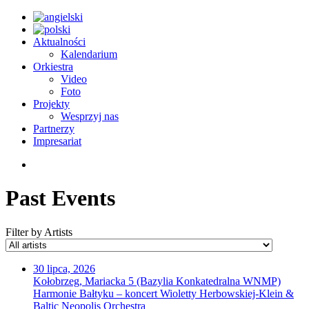
Aktualności
Kalendarium
Orkiestra
Video
Foto
Projekty
Wesprzyj nas
Partnerzy
Impresariat
Past Events
Filter by Artists
30 lipca, 2026
Kołobrzeg, Mariacka 5 (Bazylia Konkatedralna WNMP)
Harmonie Bałtyku – koncert Wioletty Herbowskiej-Klein &
Baltic Neopolis Orchestra