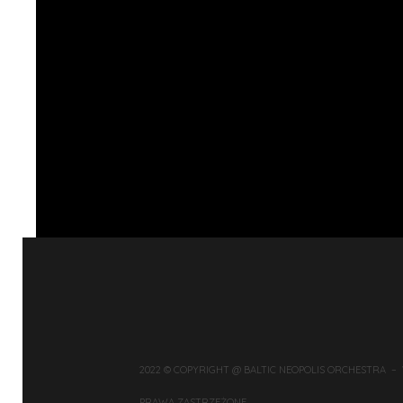
2022 © COPYRIGHT @ BALTIC NEOPOLIS ORCHESTRA –
PRAWA ZASTRZEŻONE