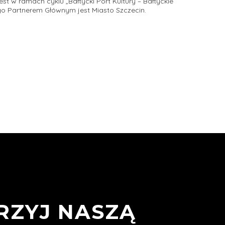
st w ramach cyklu „Bałtycki Port Kultury – Bałtyckie
go Partnerem Głównym jest Miasto Szczecin.
RZYJ NASZĄ