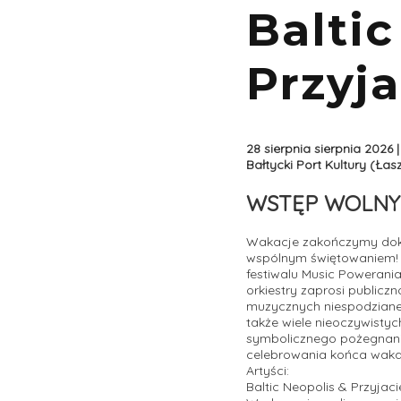
Baltic
Przyja
28 sierpnia sierpnia 2026 |
Bałtycki Port Kultury (Ła
WSTĘP WOLNY
Wakacje zakończymy dokła
wspólnym świętowaniem! Ba
festiwalu Music Powerania
orkiestry zaprosi publiczn
muzycznych niespodzianek.
także wiele nieoczywisty
symbolicznego pożegnani
celebrowania końca waka
Artyści:
Baltic Neopolis & Przyjaci