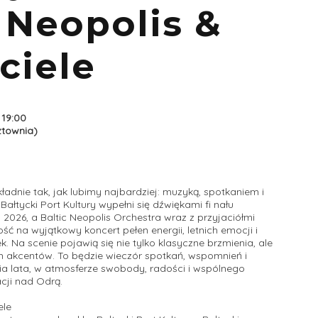
 Neopolis &
ciele
 19:00
sztownia)
dnie tak, jak lubimy najbardziej: muzyką, spotkaniem i
łtycki Port Kultury wypełni się dźwiękami fi nału
 2026, a Baltic Neopolis Orchestra wraz z przyjaciółmi
ość na wyjątkowy koncert pełen energii, letnich emocji i
 Na scenie pojawią się nie tylko klasyczne brzmienia, ale
ch akcentów. To będzie wieczór spotkań, wspomnień i
a lata, w atmosferze swobody, radości i wspólnego
cji nad Odrą.
ele