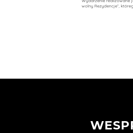
Wydarzenie realizowane je
wolny Rezydencje”, które
WESP