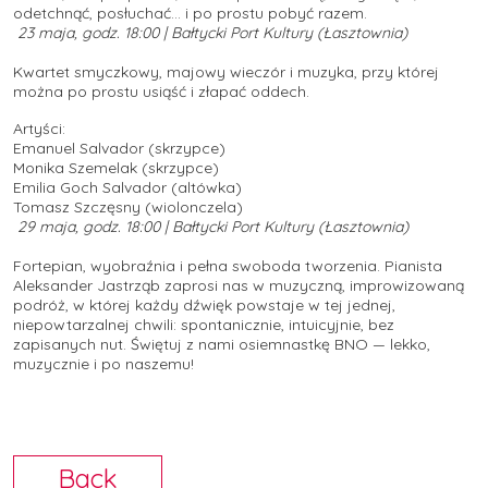
odetchnąć, posłuchać… i po prostu pobyć razem.
23 maja, godz. 18:00 | Bałtycki Port Kultury (Łasztownia)
Kwartet smyczkowy, majowy wieczór i muzyka, przy której
można po prostu usiąść i złapać oddech.
Artyści:
Emanuel Salvador (skrzypce)
Monika Szemelak (skrzypce)
Emilia Goch Salvador (altówka)
Tomasz Szczęsny (wiolonczela)
29 maja, godz. 18:00 | Bałtycki Port Kultury (Łasztownia)
Fortepian, wyobraźnia i pełna swoboda tworzenia. Pianista
Aleksander Jastrząb zaprosi nas w muzyczną, improwizowaną
podróż, w której każdy dźwięk powstaje w tej jednej,
niepowtarzalnej chwili: spontanicznie, intuicyjnie, bez
zapisanych nut. Świętuj z nami osiemnastkę BNO — lekko,
muzycznie i po naszemu!
Back