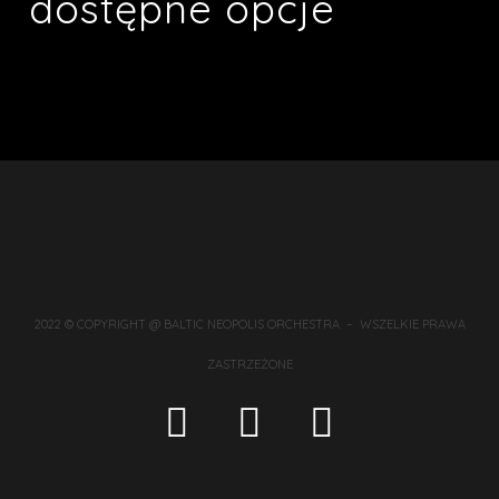
dostępne opcje
2022 © COPYRIGHT @ BALTIC NEOPOLIS ORCHESTRA – WSZELKIE PRAWA
ZASTRZEŻONE