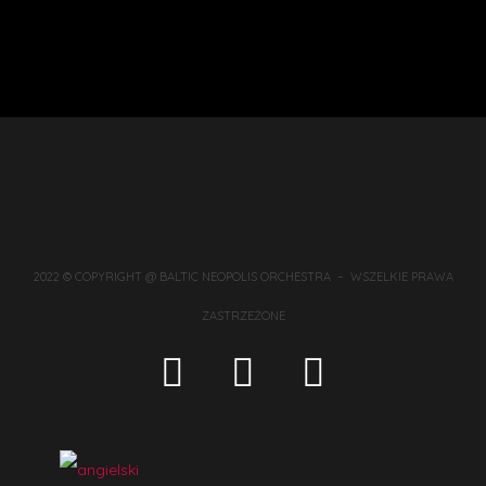
2022 © COPYRIGHT @ BALTIC NEOPOLIS ORCHESTRA – WSZELKIE PRAWA
ZASTRZEŻONE