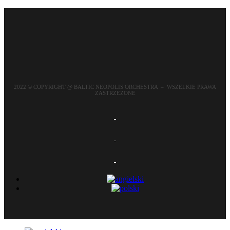
2022 © COPYRIGHT @ BALTIC NEOPOLIS ORCHESTRA – WSZELKIE PRAWA
ZASTRZEŻONE