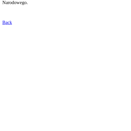
Narodowego.
Back
WESPRZYJ NASZĄ
ORKIESTRĘ!
dostępne opcje