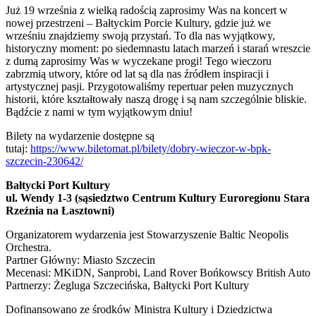
Już 19 września z wielką radością zaprosimy Was na koncert w
nowej przestrzeni – Bałtyckim Porcie Kultury, gdzie już we
wrześniu znajdziemy swoją przystań. To dla nas wyjątkowy,
historyczny moment: po siedemnastu latach marzeń i starań wreszcie
z dumą zaprosimy Was w wyczekane progi! Tego wieczoru
zabrzmią utwory, które od lat są dla nas źródłem inspiracji i
artystycznej pasji. Przygotowaliśmy repertuar pełen muzycznych
historii, które kształtowały naszą drogę i są nam szczególnie bliskie.
Bądźcie z nami w tym wyjątkowym dniu!
Bilety na wydarzenie dostępne są
tutaj:
https://www.biletomat.pl/bilety/dobry-wieczor-w-bpk-
szczecin-230642/
Bałtycki Port Kultury
ul. Wendy 1-3 (sąsiedztwo Centrum Kultury Euroregionu Stara
Rzeźnia na Łasztowni)
Organizatorem wydarzenia jest Stowarzyszenie Baltic Neopolis
Orchestra.
Partner Główny: Miasto Szczecin
Mecenasi: MKiDN, Sanprobi, Land Rover Bońkowscy British Auto
Partnerzy: Żegluga Szczecińska, Bałtycki Port Kultury
Dofinansowano ze środków Ministra Kultury i Dziedzictwa