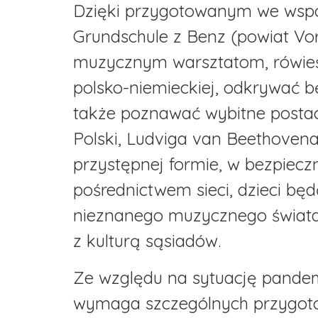
Dzięki przygotowanym we wspó
Grundschule z Benz (powiat V
muzycznym warsztatom, rówieś
polsko-niemieckiej, odkrywać b
także poznawać wybitne postac
Polski, Ludviga van Beethoven
przystępnej formie, w bezpiec
pośrednictwem sieci, dzieci będ
nieznanego muzycznego świata,
z kulturą sąsiadów.
Ze względu na sytuację pandemi
wymaga szczególnych przygoto