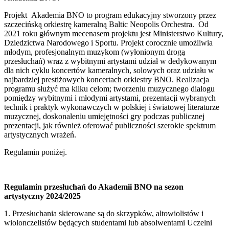
Projekt Akademia BNO to program edukacyjny stworzony przez
szczecińską orkiestrę kameralną Baltic Neopolis Orchestra. Od
2021 roku głównym mecenasem projektu jest Ministerstwo Kultury,
Dziedzictwa Narodowego i Sportu. Projekt corocznie umożliwia
młodym, profesjonalnym muzykom (wyłonionym drogą
przesłuchań) wraz z wybitnymi artystami udział w dedykowanym
dla nich cyklu koncertów kameralnych, solowych oraz udziału w
najbardziej prestiżowych koncertach orkiestry BNO. Realizacja
programu służyć ma kilku celom; tworzeniu muzycznego dialogu
pomiędzy wybitnymi i młodymi artystami, prezentacji wybranych
technik i praktyk wykonawczych w polskiej i światowej literaturze
muzycznej, doskonaleniu umiejętności gry podczas publicznej
prezentacji, jak również oferować publiczności szerokie spektrum
artystycznych wrażeń.
Regulamin poniżej.
Regulamin przesłuchań do Akademii BNO na sezon
artystyczny 2024/2025
1. Przesłuchania skierowane są do skrzypków, altowiolistów i
wiolonczelistów będących studentami lub absolwentami Uczelni