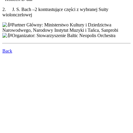
2. J. S. Bach –2 kontrastujące części z wybranej Suity
wiolonczelowej
Partner Główny: Ministerstwo Kultury i Dziedzictwa
Narowodwego, Narodowy Instytut Muzyki i Tańca, Sanprobi
Organizator: Stowarzyszenie Baltic Neopolis Orchestra
Back
WESPRZYJ NASZĄ
ORKIESTRĘ!