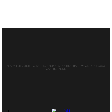
dostępne opcje
2022 © COPYRIGHT @ BALTIC NEOPOLIS ORCHESTRA – WSZELKIE PRAWA
ZASTRZEŻONE