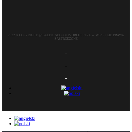
2022 © COPYRIGHT @ BALTIC NEOPOLIS ORCHESTRA – WSZELKIE PRAWA
ZASTRZEŻONE