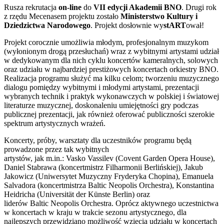
Rusza rekrutacja
on-line
do
VII edycji Akademii BNO
. Drugi rok
z rzędu Mecenasem projektu zostało
Ministerstwo Kultury i
Dziedzictwa Narodowego
. Projekt dosłownie wy
stART
ował!
Projekt corocznie umożliwia młodym, profesjonalnym muzykom
(wyłonionym drogą przesłuchań) wraz z wybitnymi artystami udział
w dedykowanym dla nich cyklu koncertów kameralnych, solowych
oraz udziału w najbardziej prestiżowych koncertach orkiestry BNO.
Realizacja programu służyć ma kilku celom; tworzeniu muzycznego
dialogu pomiędzy wybitnymi i młodymi artystami, prezentacji
wybranych technik i praktyk wykonawczych w polskiej i światowej
literaturze muzycznej, doskonaleniu umiejętności gry podczas
publicznej prezentacji, jak również oferować publiczności szerokie
spektrum artystycznych wrażeń.
Koncerty, próby, warsztaty dla uczestników programu będą
prowadzone przez tak wybitnych
artystów, jak m.in.: Vasko Vassilev (Covent Garden Opera House),
Daniel Stabrawa (koncertmistrz Filharmonii Berlińskiej), Jakub
Jakowicz (Uniwersytet Muzyczny Fryderyka Chopina), Emanuela
Salvadora (koncertmistrza Baltic Neopolis Orchestra), Konstantina
Heidricha (Universität der Künste Berlin) oraz
liderów Baltic Neopolis Orchestra. Oprócz aktywnego uczestnictwa
w koncertach w kraju w trakcie sezonu artystycznego, dla
najlepszych przewidziano możliwość wzięcia udziału w koncertach