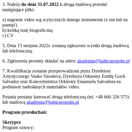
3. Należy
do dnia 31.07.2022 r.
drogą mailową przesłać
następujące pliki:
a) nagranie video wg wytycznych danego instrumentu (z nut lub na
pamięć)
b) krótką notę biograficzną
c) CV
5. Dnia 15 sierpnia 2022r. zostaną ogłoszone wyniki drogą mailową
lub telefoniczną.
6. Zgłoszenia prosimy składać na adres:
akademia@balticneopolis.pl
7. Kwalifikacja zostanie przeprowadzona przez Dyrektora
Artystycznego Vasko Vassileva, Dyrektora Orkiestry Emilię Goch
Salvador oraz Koncertmistrza Orkiestry Emanuela Salvadora na
podstawie nadesłanych materiałów video.
Pytania prosimy kierować drogą telefoniczną (tel. +48 660 326 575)
lub mailową
akademia@balticneopolis.pl
Program przesłuchań:
Skrzypce
Program solowy: