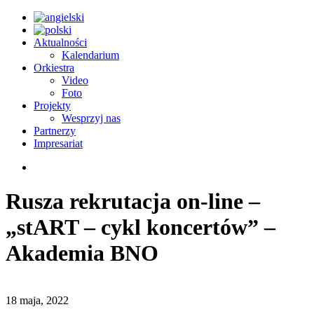
Aktualności
Kalendarium
Orkiestra
Video
Foto
Projekty
Wesprzyj nas
Partnerzy
Impresariat
Rusza rekrutacja on-line –
„stART – cykl koncertów” –
Akademia BNO
18 maja, 2022